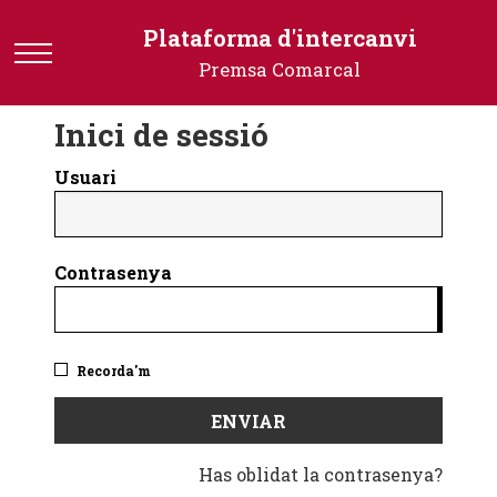
Plataforma
Plataforma d'intercanvi
d'intercanvi
Premsa Comarcal
-
Premsa
Inici de sessió
Comarcal
Usuari
Contrasenya
Recorda'm
Has oblidat la contrasenya?