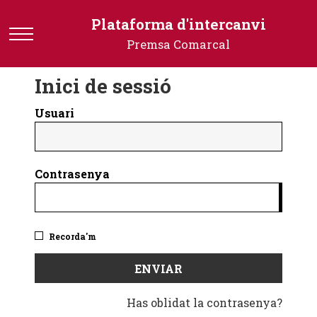
Plataforma
Plataforma d'intercanvi
d'intercanvi
Premsa Comarcal
-
Premsa
Inici de sessió
Comarcal
Usuari
Contrasenya
Recorda'm
Has oblidat la contrasenya?