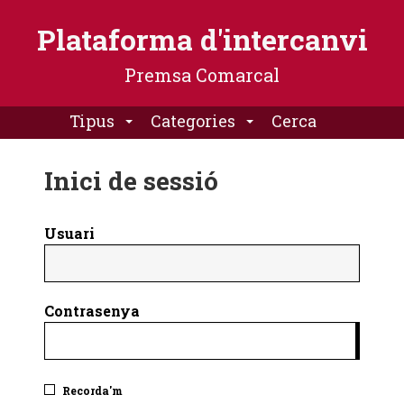
Plataforma
Plataforma d'intercanvi
d'intercanvi
-
Premsa Comarcal
Premsa
Comarcal
Tipus
Categories
Cerca
Inici de sessió
Usuari
Contrasenya
Recorda'm