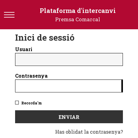
Plataforma
Plataforma d'intercanvi
d'intercanvi
Premsa Comarcal
-
Premsa
Inici de sessió
Comarcal
Usuari
Contrasenya
Recorda'm
Has oblidat la contrasenya?