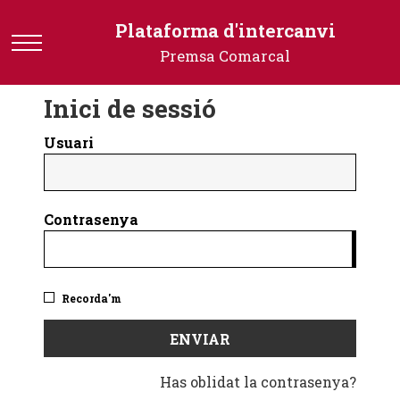
Plataforma
Plataforma d'intercanvi
d'intercanvi
Premsa Comarcal
-
Premsa
Inici de sessió
Comarcal
Usuari
Contrasenya
Recorda'm
Has oblidat la contrasenya?