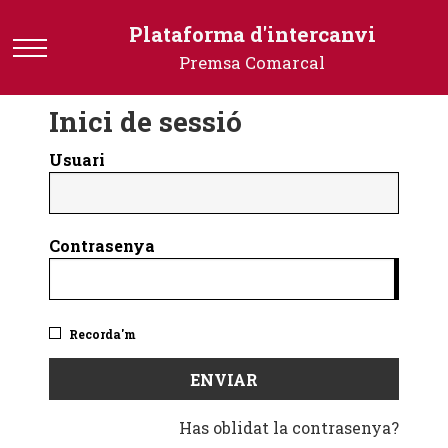
Plataforma
Plataforma d'intercanvi
d'intercanvi
Premsa Comarcal
-
Premsa
Inici de sessió
Comarcal
Usuari
Contrasenya
Recorda'm
Has oblidat la contrasenya?