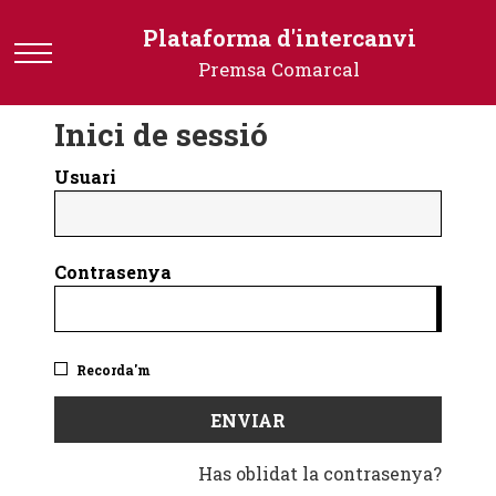
Plataforma
Plataforma d'intercanvi
d'intercanvi
Premsa Comarcal
-
Premsa
Inici de sessió
Comarcal
Usuari
Contrasenya
Recorda'm
Has oblidat la contrasenya?